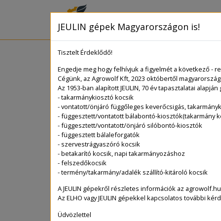
FŐOLDAL
JEULIN gépek Magyarországon is!
Tisztelt Érdeklődő!
Engedje meg hogy felhívjuk a figyelmét a következő - r
Cégünk, az Agrowolf Kft, 2023 októbertől magyarországi
Az 1953-ban alapított JEULIN, 70 év tapasztalatai alapján
- takarmánykiosztó kocsik
- vontatott/önjáró függőleges keverőcsigás, takarmányk
- függesztett/vontatott bálabontó-kiosztók(takarmány k
- függesztett/vontatott/önjáró silóbontó-kiosztók
- függesztett bálaleforgatók
- szervestrágyaszóró kocsik
- betakarító kocsik, napi takarmányozáshoz
- felszedőkocsik
- termény/takarmány/adalék szállító-kitároló kocsik
A JEULIN gépekről részletes információk az agrowolf.hu
Az ELHO vagy JEULIN gépekkel kapcsolatos további kér
Üdvözlettel