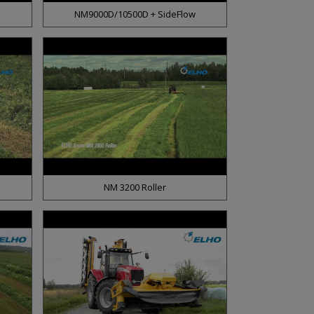
NM9000D/10500D + SideFlow
NM 3200 Roller