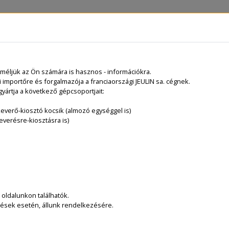
TERMÉKEK
PROSPEKTUSOK
VIDEÓK
KATALÓGUSOK
Tekintse meg termékbemutatóinkat
eméljük az Ön számára is hasznos - információkra.
 importőre és forgalmazója a franciaországi JEULIN sa. cégnek.
 gyártja a következő gépcsoportjait:
everő-kiosztó kocsik (almozó egységgel is)
everésre-kiosztásra is)
 oldalunkon találhatók.
dések esetén, állunk rendelkezésére.