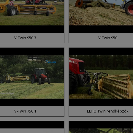
V-Twin 950 3
V-Twin 950
V-Twin 750 1
ELHO Twin rendképzők